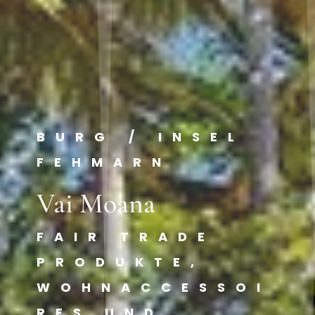
BURG / INSEL
FEHMARN
Vai Moana
FAIR TRADE
PRODUKTE,
WOHNACCESSOI
RES UND