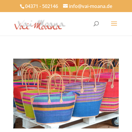
04371 - 502146
info@vai-moana.de